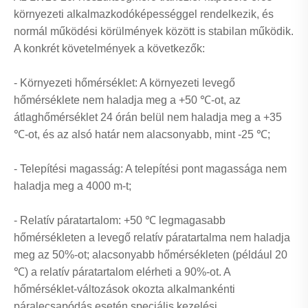
környezeti alkalmazkodóképességgel rendelkezik, és
normál működési körülmények között is stabilan működik.
A konkrét követelmények a következők:
- Környezeti hőmérséklet: A környezeti levegő
hőmérséklete nem haladja meg a +50 ℃-ot, az
átlaghőmérséklet 24 órán belül nem haladja meg a +35
℃-ot, és az alsó határ nem alacsonyabb, mint -25 ℃;
- Telepítési magasság: A telepítési pont magassága nem
haladja meg a 4000 m-t;
- Relatív páratartalom: +50 ℃ legmagasabb
hőmérsékleten a levegő relatív páratartalma nem haladja
meg az 50%-ot; alacsonyabb hőmérsékleten (például 20
℃) ​​a relatív páratartalom elérheti a 90%-ot. A
hőmérséklet-változások okozta alkalmankénti
páralecsapódás esetén speciális kezelési