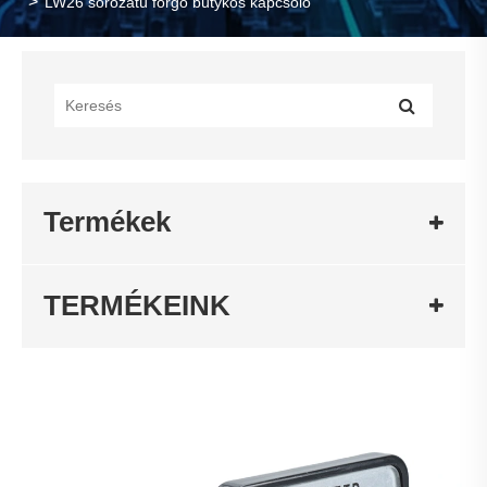
LW26 sorozatú forgó bütykös kapcsoló
Termékek
TERMÉKEINK