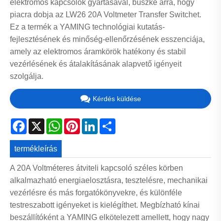
elektromos kapcsolók gyártásával, büszke arra, hogy
piacra dobja az LW26 20A Voltmeter Transfer Switchet.
Ez a termék a YAMING technológiai kutatás-
fejlesztésének és minőség-ellenőrzésének esszenciája,
amely az elektromos áramkörök hatékony és stabil
vezérlésének és átalakításának alapvető igényeit
szolgálja.
Kérdés küldése
Facebook
X
WhatsApp
Pinterest
LinkedIn
Share
termékleírás
A 20A Voltméteres átviteli kapcsoló széles körben
alkalmazható energiaelosztásra, tesztelésre, mechanikai
vezérlésre és más forgatókönyvekre, és különféle
testreszabott igényeket is kielégíthet. Megbízható kínai
beszállítóként a YAMING elkötelezett amellett, hogy nagy