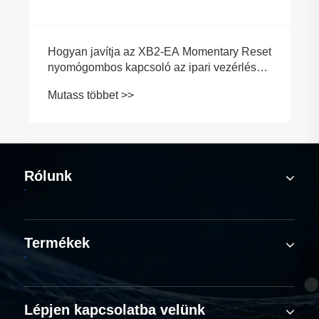
Hogyan javítja az XB2-EA Momentary Reset
nyomógombos kapcsoló az ipari vezérlés
megbízhatóságát?
Mutass többet >>
Rólunk
Termékek
Lépjen kapcsolatba velünk