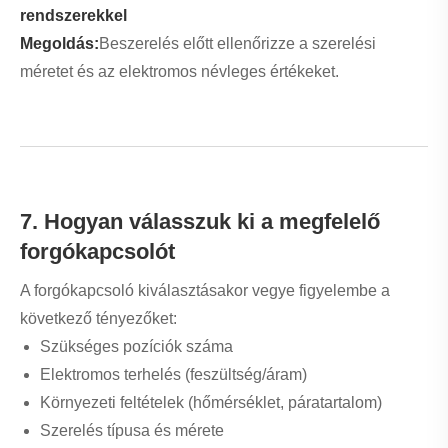
8. Telepítési és bekötési útmutató
Kövesse az alábbi alapvető lépéseket a telepítéshez:
Kapcsolja ki az áramellátást
Rögzítse biztonságosan a kapcsolót a panelre
Csatlakoztassa a vezetékeket a kapcsolási rajz szerint
Ellenőrizze még egyszer a csatlakozásokat
Kapcsolja be és tesztelje a működést
Tipp:
Mindig használjon szigetelt szerszámokat és tartsa
be a biztonsági előírásokat.
9. Karbantartás és hibaelhárítás
A rendszeres karbantartás biztosítja a hosszú távú