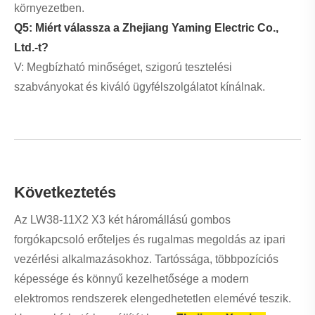
következő projektjéhez.
Facebook
X
WhatsApp
Pinterest
LinkedIn
Share
Előző :
Hogyan javítja az LW2-10 forgóbütyös kapcsoló az elektromos
vezérlés megbízhatóságát?
Következő :
Hogyan javítja az XB2-BW LED-es lámpa nyomógombos
kapcsolóval az ipari vezérlés megbízhatóságát és a felhasználói
biztonságot?
Kapcsolódó hírek
LW26 YMW26 sorozatú váltókapcsoló teljes telepítés |
Ipari vezérlőkapcsoló gyár
Hogyan javítja az XB2-EA Momentary Reset
nyomógombos kapcsoló az ipari vezérlés
Hogyan javítja a vezérlőpanel biztonságát és