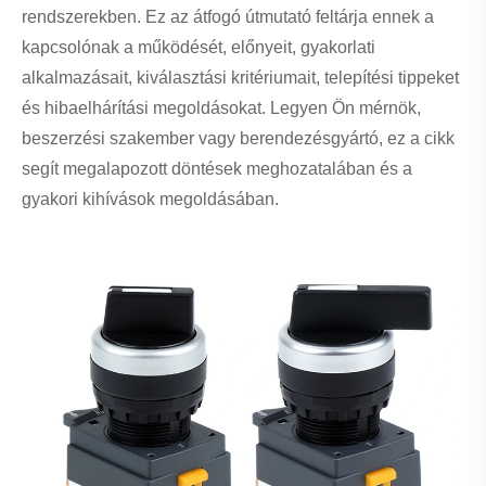
Tartalomjegyzék
1. Mi az LW38-11X2 X3 forgókapcsoló?
2. Hogyan működik?
3. Főbb jellemzők és műszaki adatok
4. Főbb alkalmazások az iparágakban
5. Előnyök a hagyományos kapcsolókkal szemben
6. Az ügyfelek gyakori fájdalmai és megoldásai
7. Hogyan válasszuk ki a megfelelő forgókapcsolót
8. Telepítési és bekötési útmutató
9. Karbantartás és hibaelhárítás
10. Összehasonlító táblázat