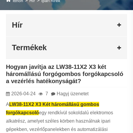
segít megalapozott döntések meghozatalában és a
gyakori kihívások megoldásában.