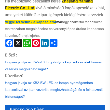
megbízhatóságát?
teljesítményét egy 20A-es nagy panel KI-BE
Hogyan javítja az XB2-BW LED-es lámpa
forgókapcsolója?
nyomógombos kapcsolóval az ipari vezérlés
Hogyan javítja az LW2-10 forgóbütyös kapcsoló az
megbízhatóságát és a felhasználói biztonságot?
elektromos vezérlés megbízhatóságát?
Hogyan javítják a kombinált kapcsolók a biztonságot az
ipari elektromos vezérlőrendszerekben?
Hagyj üzenetet