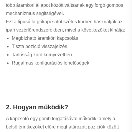
meg, lehetővé téve a gépek és rendszerek precíz
vezérlését.
3. Főbb jellemzők és műszaki adatok
Funkció
Leírás
Modell
LW38-11X2 X3
Pozíciók
2 vagy 3 pozíció
Művelet
Kézi forgatógomb
típusa