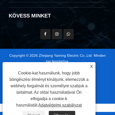
Lépjen kapcsolatba velünk
KÖVESS MINKET
X
Cookie-kat használunk, hogy jobb
Copyright © 2026 Zhejiang Yaming Electric Co.,Ltd. Minden
böngészési élményt kínáljunk, elemezzük a
jog fenntartva.
webhely forgalmát és személyre szabjuk a
tartalmat. Az oldal használatával Ön
|
|
|
|
Links
Sitemap
RSS
XML
elfogadja a cookie-k
Adatvédelmi szabályzat
használatát.
Adatvédelmi szabályzat