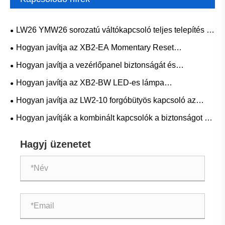
Beküldés

TERMÉKEINK