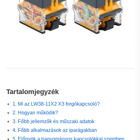
11. GYIK
1. Mi az LW38-11X2 X3 forgókapcsoló?
Az LW38-11X2 X3 két háromállású gombos
forgókapcsoló egy többállású kézi vezérlőkapcsoló,
amelyet az elektromos áramkörök hatékony kezelésére
terveztek. Lehetővé teszi a felhasználók számára, hogy
több áramköri állapot között váltsanak egy forgó gombos
mechanizmus segítségével.
Ezt a típusú forgókapcsolót széles körben használják az
ipari vezérlőrendszerekben, mivel a következőket kínálja:
Megbízható áramköri kapcsolás