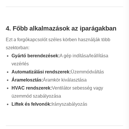
forgókapcsolók számos előnnyel rendelkeznek:
Több funkció egy készülékben:
Csökkenti a
panelek zsúfoltságát
Nagyobb tartósság:
Hosszú távú ipari használatra
tervezték
Tiszta pozíció jelzés:
Minimalizálja a kezelői
hibákat
Fokozott biztonság:
Stabil kapcsoló mechanizmus
6. Az ügyfelek gyakori fájdalmai és
megoldásai
1. fájdalompont: Nehézségek a megfelelő