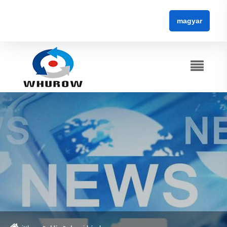
Termékek
Hogyan javítja az LW38-11X2 X3 két
háromállású forgógombos forgókapcsoló
a vezérlés hatékonyságát?
2026-04-24
7
Hagyj üzenetet
A
LW38-11X2 X3 Két háromállású gombos
forgókapcsoló
egy rendkívül sokoldalú elektromos
alkatrész, amelyet széles körben használnak ipari
gépekben, vezérlőpanelekben és automatizálási
rendszerekben. Ez az átfogó útmutató feltárja ennek a
kapcsolónak a működését, előnyeit, gyakorlati
alkalmazásait, kiválasztási kritériumait, telepítési tippeket
és hibaelhárítási megoldásokat. Legyen Ön mérnök,
beszerzési szakember vagy berendezésgyártó, ez a cikk