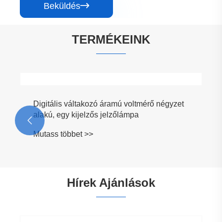
Hírek Ajánlások
Miért válassza a 20A-es nagy paneles
forgóbütyös kapcsolót elektromos
rendszereihez?
Mutass többet >>