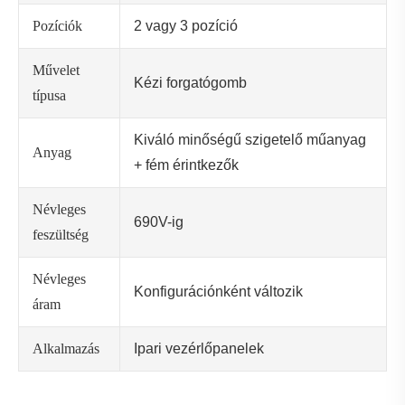
szektorban:
Gyártó berendezések:
A gép indítása/leállítása
vezérlés
Automatizálási rendszerek:
Üzemmódváltás
Áramelosztás:
Áramkör kiválasztása
HVAC rendszerek:
Ventilátor sebesség vagy
üzemmód szabályozása
Liftek és felvonók:
Irányszabályozás
5. Előnyök a hagyományos
kapcsolókkal szemben
A nyomógombos vagy billenőkapcsolókhoz képest a