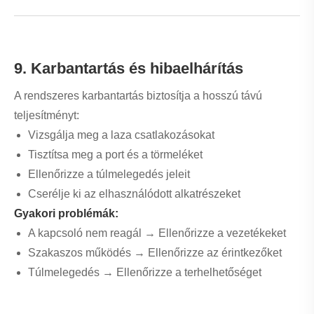
Írja be
Pozíciók
Tartósság
használat
Ipari
Rotary Switch
2–12
Magas
vezérlés
Egyszerű
Váltókapcsoló
2–3
Közepes
áramkörök
Pillanatnyi
Nyomógomb
1–2
Közepes
kontroll
11. GYIK