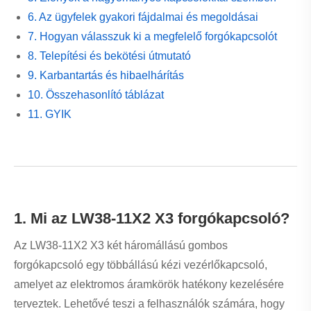
Tiszta pozíció visszajelzés
Tartósság zord környezetben
Rugalmas konfigurációs lehetőségek
2. Hogyan működik?
A kapcsoló egy gomb forgatásával működik, amely a
belső érintkezőket előre meghatározott pozíciók között
mozgatja. Az LW38-11X2 X3 esetében:
Kétállású üzemmód:
BE/KI vagy előre/hátra
Három pozíciós üzemmód:
KI/BE/BE vagy
többkörös vezérlés
Minden pozíció egy adott elektromos csatlakozásnak felel