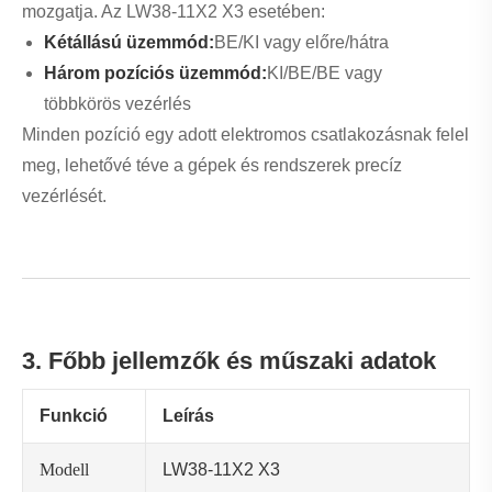
Kiváló minőségű szigetelő műanyag
Anyag
+ fém érintkezők
Névleges
690V-ig
feszültség
Névleges
Konfigurációnként változik
áram
Alkalmazás
Ipari vezérlőpanelek
4. Főbb alkalmazások az iparágakban
Ezt a forgókapcsolót széles körben használják több