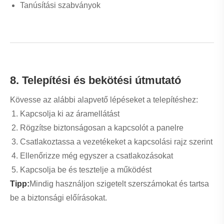
teljesítményt:
Vizsgálja meg a laza csatlakozásokat
Tisztítsa meg a port és a törmeléket
Ellenőrizze a túlmelegedés jeleit
Cserélje ki az elhasználódott alkatrészeket
Gyakori problémák:
A kapcsoló nem reagál → Ellenőrizze a vezetékeket
Szakaszos működés → Ellenőrizze az érintkezőket
Túlmelegedés → Ellenőrizze a terhelhetőséget
10. Összehasonlító táblázat
Legjobb