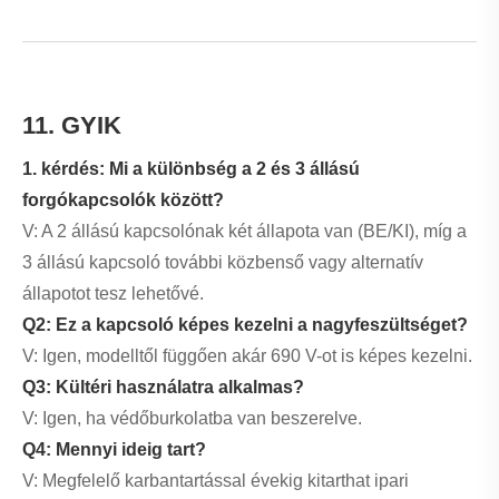
Következtetés
Az LW38-11X2 X3 két háromállású gombos
forgókapcsoló erőteljes és rugalmas megoldás az ipari
vezérlési alkalmazásokhoz. Tartóssága, többpozíciós
képessége és könnyű kezelhetősége a modern
elektromos rendszerek elengedhetetlen elemévé teszik.
Ha megbízható beszállítót keres,
Zhejiang Yaming
Electric Co., Ltd.
kiváló minőségű forgókapcsolókat kínál,
amelyeket különféle ipari igények kielégítésére terveztek.
Vegye fel velünk a kapcsolatot
ma
hogy szakértői tanácsokat,
testreszabott megoldásokat és versenyképes árakat kaphasson