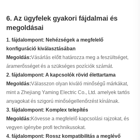
7. Hogyan válasszuk ki a megfelelő
forgókapcsolót
A forgókapcsoló kiválasztásakor vegye figyelembe a
következő tényezőket:
Szükséges pozíciók száma
Elektromos terhelés (feszültség/áram)
Környezeti feltételek (hőmérséklet, páratartalom)
Szerelés típusa és mérete
Tanúsítási szabványok