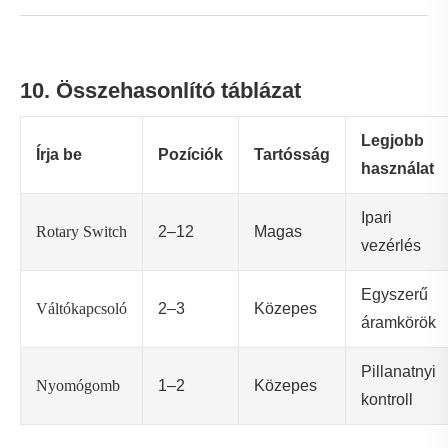
1. kérdés: Mi a különbség a 2 és 3 állású
forgókapcsolók között?
V: A 2 állású kapcsolónak két állapota van (BE/KI), míg a
3 állású kapcsoló további közbenső vagy alternatív
állapotot tesz lehetővé.
Q2: Ez a kapcsoló képes kezelni a nagyfeszültséget?
V: Igen, modelltől függően akár 690 V-ot is képes kezelni.
Q3: Kültéri használatra alkalmas?
V: Igen, ha védőburkolatba van beszerelve.
Q4: Mennyi ideig tart?
V: Megfelelő karbantartással évekig kitarthat ipari
környezetben.
Q5: Miért válassza a Zhejiang Yaming Electric Co.,
Ltd.-t?
V: Megbízható minőséget, szigorú tesztelési
szabványokat és kiváló ügyfélszolgálatot kínálnak.