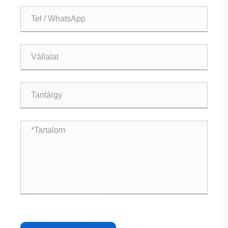
16A panelre szerelt nyomógombos
elektromágneses kapcsoló
Mutass többet >>
