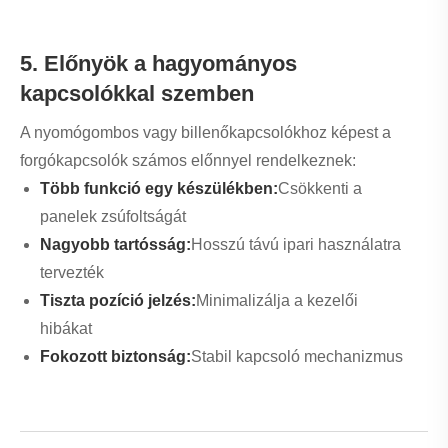
konfiguráció kiválasztásában
Megoldás:
Vásárlás előtt határozza meg a feszültséget,
áramerősséget és a szükséges pozíciók számát.
2. fájdalompont: A kapcsolók rövid élettartama
Megoldás:
Válasszon olyan kiváló minőségű márkákat,
mint a Zhejiang Yaming Electric Co., Ltd. amelyek tartós
anyagokat és szigorú minőségellenőrzést kínálnak.
3. fájdalompont: Komplex telepítés
Megoldás:
Kövesse a megfelelő kapcsolási rajzokat, és
vegyen igénybe profi technikusokat.
4. fájdalompont: Rossz kompatibilitás a meglévő
rendszerekkel
Megoldás:
Beszerelés előtt ellenőrizze a szerelési
méretet és az elektromos névleges értékeket.